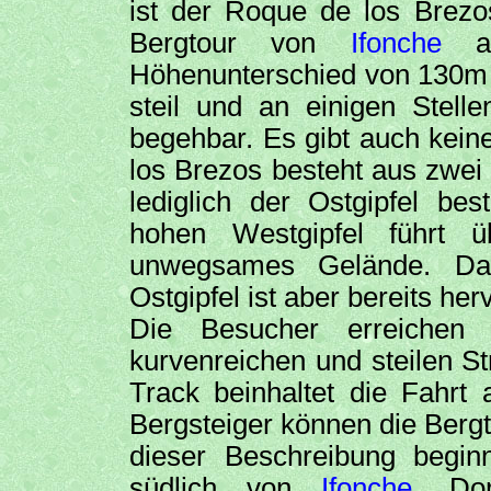
ist der Roque de los Brezo
Bergtour von
Ifonche
aus
Höhenunterschied von 130m z
steil und an einigen Stelle
begehbar. Es gibt auch kein
los Brezos besteht aus zwei 
lediglich der Ostgipfel be
hohen Westgipfel führt 
unwegsames Gelände. Da
Ostgipfel ist aber bereits he
Die Besucher erreiche
kurvenreichen und steilen 
Track beinhaltet die Fahrt
Bergsteiger können die Bergt
dieser Beschreibung begin
südlich von
Ifonche
. Dor