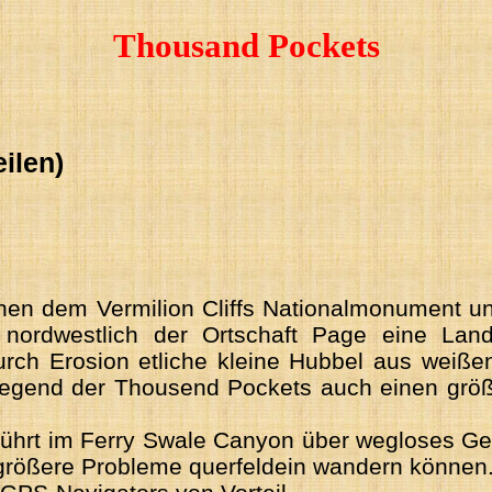
Thousand Pockets
ilen)
chen dem Vermilion Cliffs Nationalmonument u
 nordwestlich der Ortschaft Page eine Lan
urch Erosion etliche kleine Hubbel aus weiß
Gegend der Thousend Pockets auch einen größ
ührt im Ferry Swale Canyon über wegloses Ge
 größere Probleme querfeldein wandern können