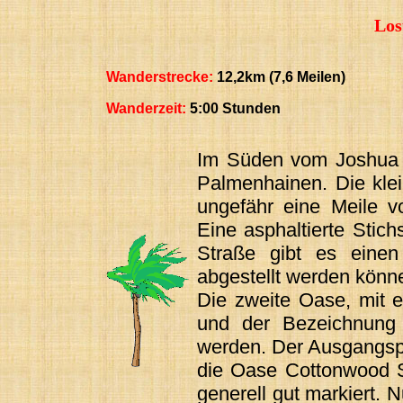
Los
Wanderstrecke:
12,2km (7,6 Meilen)
Wanderzeit:
5:00 Stunden
Im Süden vom Joshua T
Palmenhainen. Die kle
ungefähr eine Meile vo
Eine asphaltierte Stich
Straße gibt es eine
abgestellt werden könn
Die zweite Oase, mit 
und der Bezeichnung
werden. Der Ausgangspun
die Oase Cottonwood S
generell gut markiert. 