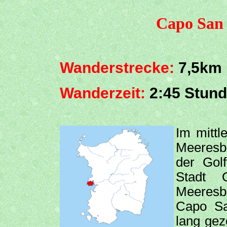
Capo San 
Wanderstrecke:
7,5km
Wanderzeit:
2:45 Stun
Im mittl
Meeresbu
der Gol
Stadt 
Meeresb
Capo Sa
lang gez