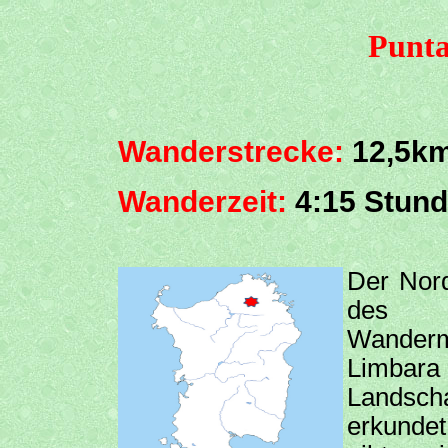
Punt
Wanderstrecke:
12,5k
Wanderzeit:
4:15 Stun
Der Nord
des 
Wanderm
Limbar
Landsc
erkunde