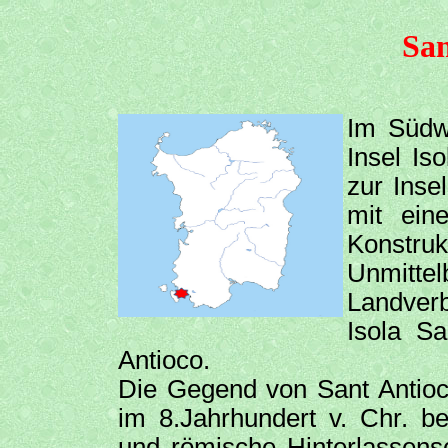
San
Im Südwe
Insel Is
zur Insel
mit ein
Konstr
Unmitt
Landver
Isola Sa
Antioco.
Die Gegend von Sant Antioc
im 8.Jahrhundert v. Chr. b
und römische Hinterlassensc