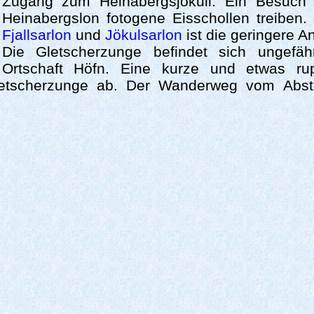
Zugang zum Heinabergsjökull. Ein Besuch 
Heinabergslon fotogene Eisschollen treiben.
Fjallsarlon
und
Jökulsarlon
ist die geringere 
Die Gletscherzunge befindet sich ungefäh
Ortschaft Höfn. Eine kurze und etwas ru
etscherzunge ab. Der Wanderweg vom Abstel