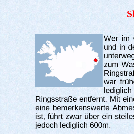
S
Wer im O
und in d
unterweg
zum Wass
Ringstraß
war früh
ledigl
Ringsstraße entfernt. Mit e
eine bemerkenswerte Abmes
ist, führt zwar über ein stei
jedoch lediglich 600m.