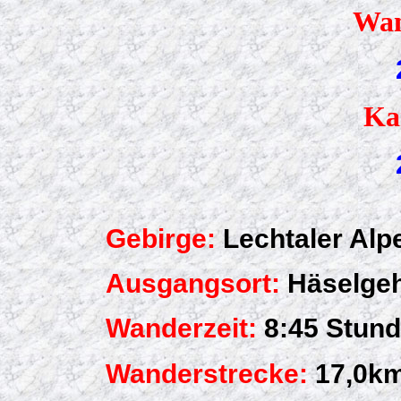
Wan
Kar
Gebirge:
Lechtaler Alp
Ausgangsort:
Häselgehr
Wanderzeit:
8:45 Stun
Wanderstrecke:
17,0k