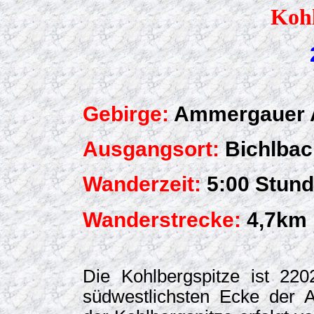
Kohl
Gebirge:
Ammergauer 
Ausgangsort:
Bichlbach
Wanderzeit:
5:00 Stun
Wanderstrecke:
4,7km
Die Kohlbergspitze ist 22
südwestlichsten Ecke der 