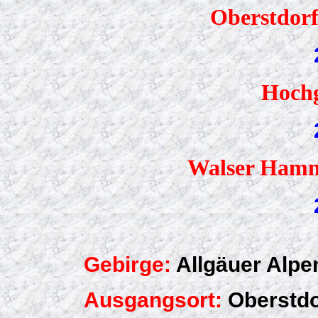
Oberstdor
Hochg
Walser Hamme
Gebirge:
Allgäuer Alpe
Ausgangsort:
Oberstdo